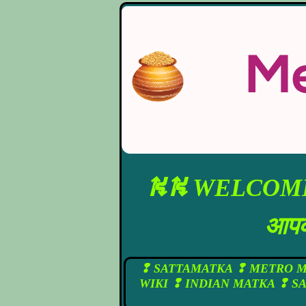
⛕⛕ WELCOME
आपका
❢ SATTAMATKA ❢ METRO M
WIKI ❢ INDIAN MATKA ❢ SA