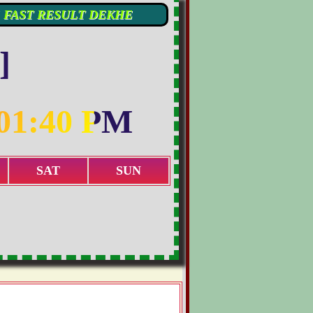
 FAST RESULT DEKHE
]
01:40 PM
SAT
SUN