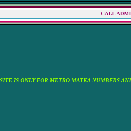
CALL ADMIN F
 SITE IS ONLY FOR METRO MATKA NUMBERS AN