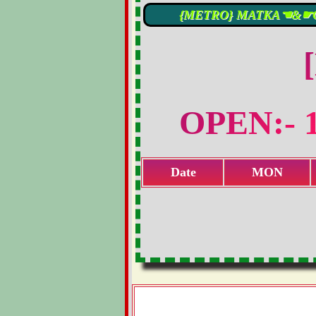
{METRO} MATKA☚&☛GU
OPEN:- 
Date
MON