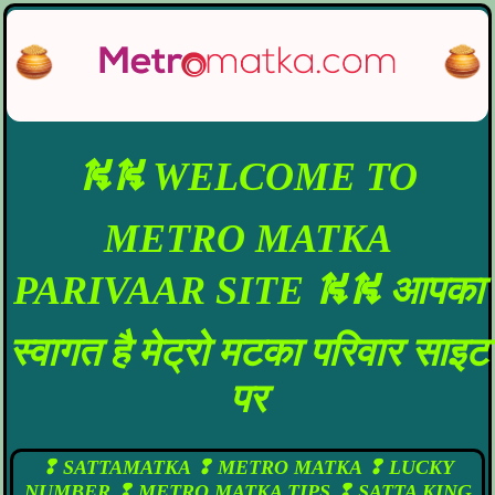
⛕⛕ WELCOME TO
METRO MATKA
PARIVAAR SITE ⛕⛕ आपका
स्वागत है मेट्रो मटका परिवार साइट
पर
❢ SATTAMATKA ❢ METRO MATKA ❢ LUCKY
NUMBER ❢ METRO MATKA TIPS ❢ SATTA KING