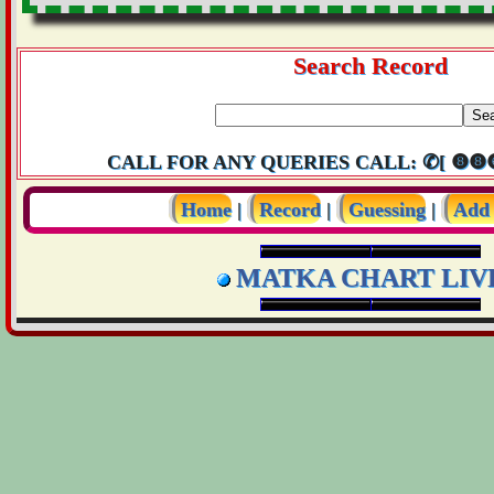
Search Record
CALL FOR ANY QUERIES CALL: ✆[ 
Home
|
Record
|
Guessing
|
Add 
MATKA CHART LIV